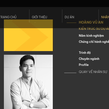
TRANG CHỦ
GIỚI THIỆU
DỰ ÁN
NHÂN
HOÀNG VŨ AN
Hồ Sơ Năng Lực
Thương Mại
Nhân
KIẾN TRÚC SƯ DỰ Á
Dịch Vụ
Khách Sạn
Đội 
Tính Bền Vững
Căn Hộ Phức Hợp
Năm kinh nghiệm
Khách Hàng
Công Trình Công Cộng
Chứng chỉ hành ngh
Giải Thưởng
Quy Hoạch
Cảnh Quan
Trình độ
Nội Thất - Koi Studio
Chuyên ngành
Profile
QUAY VỀ NHÂN SỰ