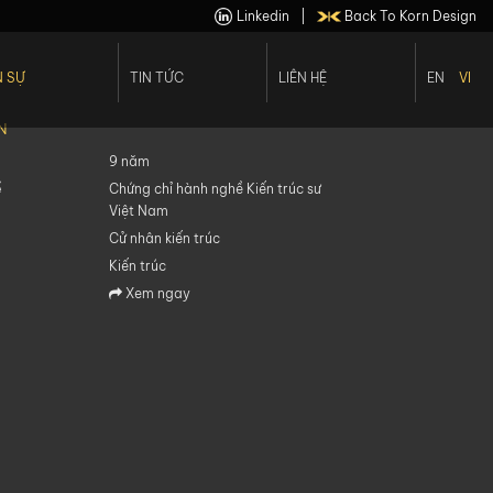
Linkedin
|
Back To Korn Design
 SỰ
TIN TỨC
LIÊN HỆ
EN
VI
 Viên
Cơ Hội Việc Làm
N
Ngũ Lãnh Đạo
9 năm
ề
Chứng chỉ hành nghề Kiến trúc sư
Việt Nam
Cử nhân kiến trúc
Kiến trúc
Xem ngay