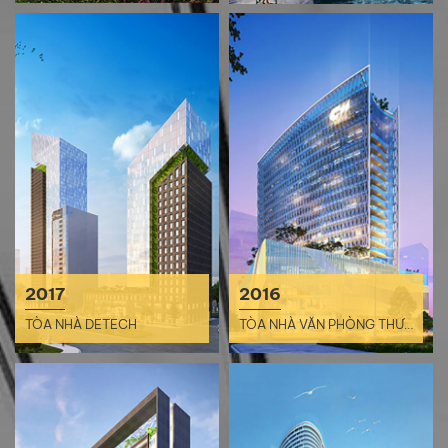
2017
2016
TÒA NHÀ DETECH
TÒA NHÀ VĂN PHÒNG THƯƠNG MẠI THỦ THIÊM