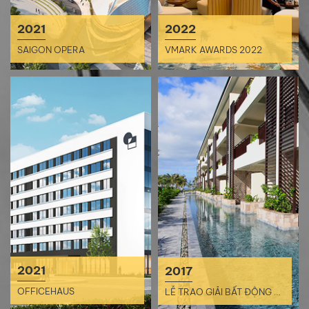
2021
2022
SAIGON OPERA
VMARK AWARDS 2022
2021
2017
OFFICEHAUS
LỄ TRAO GIẢI BẤT ĐỘNG SẢN CHÂU Á THÁI BÌNH DƯƠNG 2017