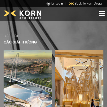
Linkedin
|
Back To Korn Design
GIỚI THIỆU
CÁC GIẢI THƯỞNG