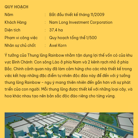
QUY HOẠCH
Năm
Bắt đầu thiết kế tháng 11/2009
Khách Hàng
Nam Long Investment Corporation
Diện tích
37,4 ha
Phạm vi công việc
Quy hoạch tổng thể 1/500
Nhân sự chủ chốt
Axel Korn
Ý tưởng của Thung lũng Rainbow nhằm tận dụng lợi thế vốn có của khu
vực Bình Chánh: Con sông Lào ở phía Nam và 2 kênh rạch nhỏ ở phía
Bắc. Chính cảnh quan này đã làm cảm hứng cho các nhà thiết kế trong
việc kết hợp những đặc điểm tự nhiên độc đáo này để đến với ý tưởng
thung lũng Rainbow – ngụ ý mang thiên nhiên đến gần hơn với sự phát
triển của con người. Mỗi thung lũng được thiết kế với những loại cây, và
hoa khác nhau tạo nên bản sắc độc đáo riêng cho từng vùng.