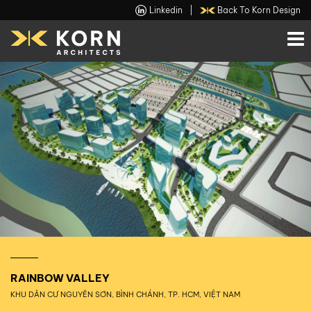
Linkedin
|
Back To Korn Design
RAINBOW VALLEY
KHU DÂN CƯ NGUYÊN SƠN, BÌNH CHÁNH, TP. HCM, VIỆT NAM