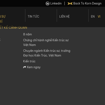
Linkedin
|
Back To Korn Design
 SỰ
TIN TỨC
LIÊN HỆ
EN
VI
RÍ
 Viên
Cơ Hội Việc Làm
ẾT KẾ CẢNH QUAN
Ngũ Lãnh Đạo
8 năm
ề
Chứng chỉ hành nghề Kiến trúc sư
Việt Nam
Chuyên ngành Kiến trúc sư, trường
Đại học Kiến Trúc, Việt Nam
Kiến trúc
Xem ngay