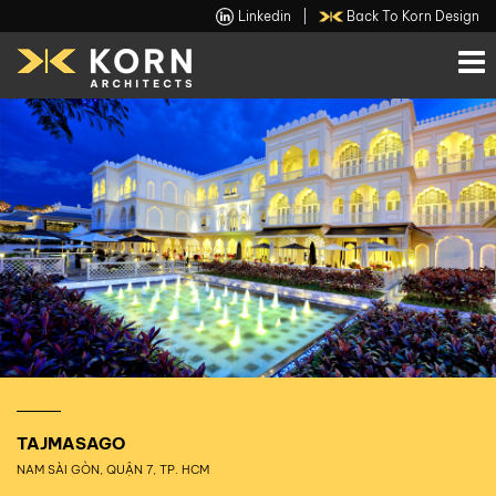
Linkedin
|
Back To Korn Design
TAJMASAGO
NAM SÀI GÒN, QUẬN 7, TP. HCM