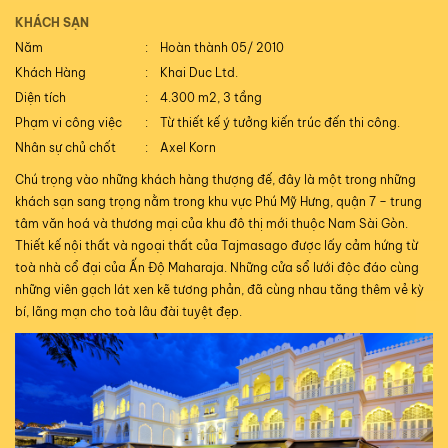
KHÁCH SẠN
Năm
Hoàn thành 05/ 2010
Khách Hàng
Khai Duc Ltd.
Diện tích
4.300 m2, 3 tầng
Phạm vi công việc
Từ thiết kế ý tưởng kiến trúc đến thi công.
Nhân sự chủ chốt
Axel Korn
Chú trọng vào những khách hàng thượng đế, đây là một trong những
khách sạn sang trọng nằm trong khu vực Phú Mỹ Hưng, quận 7 – trung
tâm văn hoá và thương mại của khu đô thị mới thuộc Nam Sài Gòn.
Thiết kế nội thất và ngoại thất của Tajmasago được lấy cảm hứng từ
toà nhà cổ đại của Ấn Độ Maharaja. Những cửa sổ lưới độc đáo cùng
những viên gạch lát xen kẽ tương phản, đã cùng nhau tăng thêm vẻ kỳ
bí, lãng mạn cho toà lâu đài tuyệt đẹp.