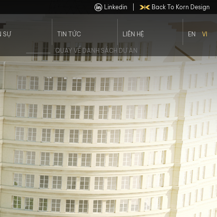
Linkedin
|
Back To Korn Design
 SỰ
TIN TỨC
LIÊN HỆ
EN
VI
 Viên
Cơ Hội Việc Làm
QUAY VỀ DANH SÁCH DỰ ÁN
Ngũ Lãnh Đạo