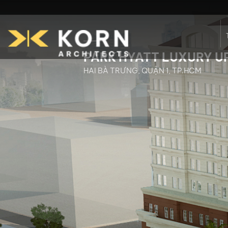
PARK HYATT LUXURY 
HAI BÀ TRƯNG, QUẬN 1, TP.HCM