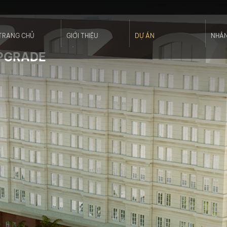
TRANG CHỦ
GIỚI THIỆU
DỰ ÁN
NHÂN
Hồ Sơ Năng Lực
Thương Mại
Nhân
UPGRADE
Dịch Vụ
Khách Sạn
Đội 
Tính Bền Vững
Căn Hộ Phức Hợp
Khách Hàng
Công Trình Công Cộng
Giải Thưởng
Quy Hoạch
Cảnh Quan
Nội Thất - Koi Studio