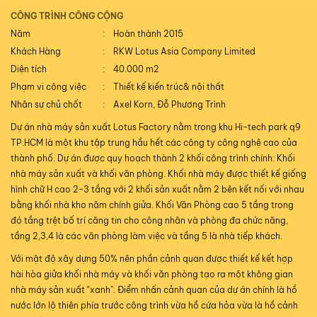
CÔNG TRÌNH CÔNG CỘNG
Năm
Hoàn thành 2015
Khách Hàng
RKW Lotus Asia Company Limited
Diện tích
40.000 m2
Phạm vi công việc
Thiết kế kiến trúc& nội thất
Nhân sự chủ chốt
Axel Korn, Đỗ Phương Trình
Dự án nhà máy sản xuất Lotus Factory nằm trong khu Hi-tech park q9
TP.HCM là một khu tập trung hầu hết các công ty công nghệ cao của
thành phố. Dự án được quy hoạch thành 2 khối công trình chính: Khối
nhà máy sản xuất và khối văn phòng. Khối nhà máy được thiết kế giống
hình chữ H cao 2-3 tầng với 2 khối sản xuất nằm 2 bên kết nối với nhau
bằng khối nhà kho năm chính giửa. Khối Văn Phòng cao 5 tầng trong
đó tầng trệt bố trí căng tin cho công nhân và phòng đa chức năng,
tầng 2,3,4 là các văn phòng làm việc và tầng 5 là nhà tiếp khách.
Với mật độ xây dựng 50% nên phần cảnh quan được thiết kế kết hợp
hài hòa giửa khối nhà máy và khối văn phòng tạo ra một không gian
nhà máy sản xuất “xanh”. Điểm nhấn cảnh quan của dự án chính là hồ
nước lớn lộ thiên phía trước công trình vừa hồ cứa hỏa vừa là hồ cảnh