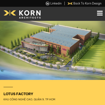
Linkedin
|
Back To Korn Design
LOTUS FACTORY
KHU CÔNG NGHỆ CAO, QUẬN 9, TP.HCM